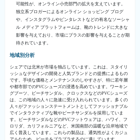
可能性が、オンライン小売部門の拡大を支えています。
独立系ブロガーによるオンライン ショッピング ブログ
や、インスタグラムやピンタレストなどの有名なソーシャ
ル メディア プラットフォームは、靴のトレンドに大きな
影響を与えており、市場にプラスの影響を与えることが期
待されています。
地域別分析
シェアでは北米が市場を独占しています。これは、スタイリ
ッシュなデザインの開発と人気ブランドとの提携によるもの
です。手頃な価格とメンテナンスのしやすさが、特に若年層
や都市部でのPVCシューズの浸透を高めています。ワーキン
グブーツ、ビーチサンダル、クロックスなどのPVCシューズ
は、この地域の人々に急速に受け入れられています。多くの
人々がファッションステートメントとしてファッショナブル
でインタラクティブな靴やビーチサンダルを採用していま
す。ビーチサンダルなどのPVCフットウェアは、ハワイ、フ
ロリダ、カリフォルニアなど、米国南部の温暖な沿岸地域で
広く普及しています。これらの製品は、通気性がよくカジュ
アルなため、ビーチをブラブラするのに適しています。