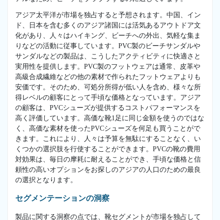
アジア太平洋が市場を独占すると予想されます。中国、イン
ド、日本を含む多くのアジア諸国には活気あるアウトドア文
化があり、人々はハイキング、ビーチへの外出、気軽な集ま
りなどの活動に従事しています。PVC製のビーチサンダルや
サンダルなどの製品は、こうしたアクティビティに快適さと
実用性を提供します。PVC製のフットウェアは通常、皮革や
高級合成繊維などの他の素材で作られたフットウェアよりも
安価です。そのため、可処分所得が低い人を含め、様々な所
得レベルの顧客にとって手頃な価格となっています。アジア
の顧客は、PVCシューズが提供するコストパフォーマンスを
高く評価しています。高価な靴1足に同じ金額を使うのではな
く、高価な素材を使ったPVCシューズを何足も買うことがで
きます。これにより、人々は予算を無駄にすることなく、い
くつかの選択肢を行使することができます。PVCの靴の費用
対効果は、毎日の摩耗に耐えることができ、手頃な価格と信
頼性の高いオプションをお探しのアジアの人口のための最良
の選択となります。
セグメンテーションの洞察
製品に関する洞察の点では、靴セグメントが市場を独占して