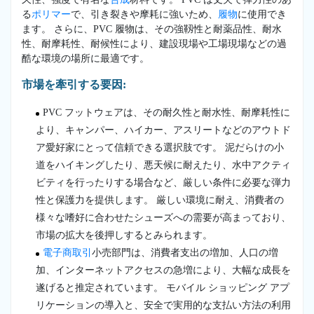
る
ポリマー
で、引き裂きや摩耗に強いため、
履物
に使用でき
ます。 さらに、PVC 履物は、その強靱性と耐薬品性、耐水
性、耐摩耗性、耐候性により、建設現場や工場現場などの過
酷な環境の場所に最適です。
市場を牽引する要因:
PVC フットウェアは、その耐久性と耐水性、耐摩耗性に
より、キャンパー、ハイカー、アスリートなどのアウトド
ア愛好家にとって信頼できる選択肢です。 泥だらけの小
道をハイキングしたり、悪天候に耐えたり、水中アクティ
ビティを行ったりする場合など、厳しい条件に必要な弾力
性と保護力を提供します。 厳しい環境に耐え、消費者の
様々な嗜好に合わせたシューズへの需要が高まっており、
市場の拡大を後押しするとみられます。
電子商取引
小売部門は、消費者支出の増加、人口の増
加、インターネットアクセスの急増により、大幅な成長を
遂げると推定されています。 モバイル ショッピング アプ
リケーションの導入と、安全で実用的な支払い方法の利用