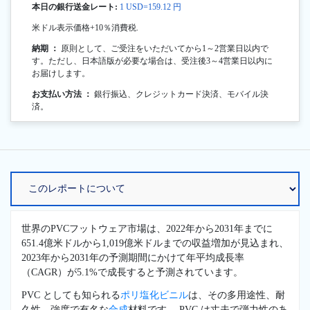
本日の銀行送金レート:
1 USD=159.12 円
米ドル表示価格+10％消費税.
納期 ：
原則として、ご受注をいただいてから1～2営業日以内で
す。ただし、日本語版が必要な場合は、受注後3～4営業日以内に
お届けします。
お支払い方法 ：
銀行振込、クレジットカード決済、モバイル決
済。
世界のPVCフットウェア市場は、2022年から2031年までに
651.4億米ドルから1,019億米ドルまでの収益増加が見込まれ、
2023年から2031年の予測期間にかけて年平均成長率
（CAGR）が5.1%で成長すると予測されています。
PVC としても知られる
ポリ塩化ビニル
は、その多用途性、耐
久性、強度で有名な
合成
材料です。 PVC は丈夫で弾力性のあ