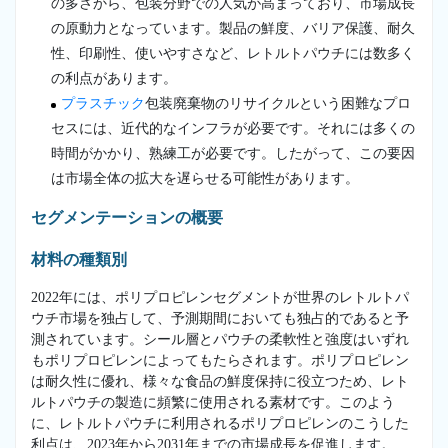
の多さから、包装分野での人気が高まっており、市場成長
の原動力となっています。製品の鮮度、バリア保護、耐久
性、印刷性、使いやすさなど、レトルトパウチには数多く
の利点があります。
プラスチック
包装廃棄物のリサイクルという困難なプロ
セスには、近代的なインフラが必要です。それには多くの
時間がかかり、熟練工が必要です。したがって、この要因
は市場全体の拡大を遅らせる可能性があります。
セグメンテーションの概要
材料の種類別
2022年には、ポリプロピレンセグメントが世界のレトルトパ
ウチ市場を独占して、予測期間においても独占的であると予
測されています。シール層とパウチの柔軟性と強度はいずれ
もポリプロピレンによってもたらされます。ポリプロピレン
は耐久性に優れ、様々な食品の鮮度保持に役立つため、レト
ルトパウチの製造に頻繁に使用される素材です。このよう
に、レトルトパウチに利用されるポリプロピレンのこうした
利点は、2023年から2031年までの市場成長を促進します。