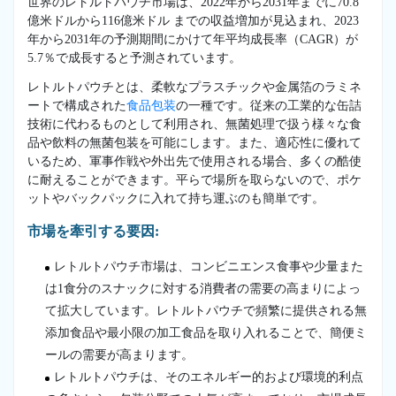
世界のレトルトパウチ市場は、2022年から2031年までに70.8
億米ドルから116億米ドル までの収益増加が見込まれ、2023
年から2031年の予測期間にかけて年平均成長率（CAGR）が
5.7％で成長すると予測されています。
レトルトパウチとは、柔軟なプラスチックや金属箔のラミネ
ートで構成された
食品包装
の一種です。従来の工業的な缶詰
技術に代わるものとして利用され、無菌処理で扱う様々な食
品や飲料の無菌包装を可能にします。また、適応性に優れて
いるため、軍事作戦や外出先で使用される場合、多くの酷使
に耐えることができます。平らで場所を取らないので、ポケ
ットやバックパックに入れて持ち運ぶのも簡単です。
市場を牽引する要因:
レトルトパウチ市場は、コンビニエンス食事や少量また
は1食分のスナックに対する消費者の需要の高まりによっ
て拡大しています。レトルトパウチで頻繁に提供される無
添加食品や最小限の加工食品を取り入れることで、簡便ミ
ールの需要が高まります。
レトルトパウチは、そのエネルギー的および環境的利点