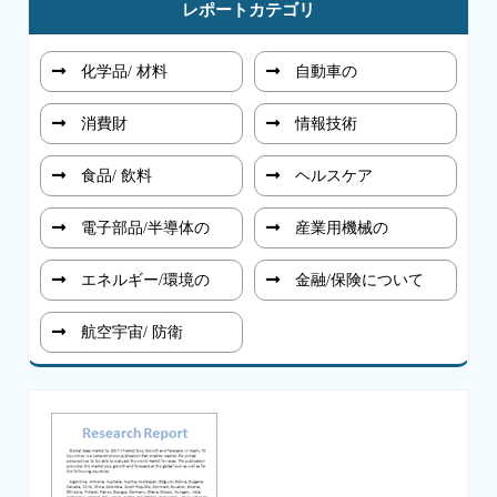
レポートカテゴリ
化学品/ 材料
自動車の
消費財
情報技術
食品/ 飲料
ヘルスケア
電子部品/半導体の
産業用機械の
エネルギー/環境の
金融/保険について
航空宇宙/ 防衛