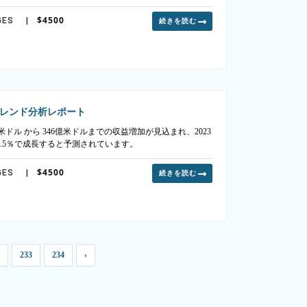
$4500
GES
|
続きを読む
レンド分析レポート
米ドル から 346億米ドルまでの収益増加が見込まれ、2023
13.5％で成長すると予測されています。
$4500
GES
|
続きを読む
233
234
›