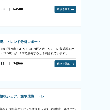
$4500
GES
|
続きを読む
境、トレンド分析レポート
99.2百万米ドル から 311.6百万米ドルまでの収益増加が
（CAGR）が 5.1％で成長すると予測されています。
$4500
GES
|
続きを読む
規模シェア、競争環境、トレ
ら2031年までに 278億米ドル から 450億米ドルまでの