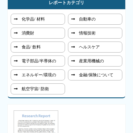
レポートカテゴリ
化学品/ 材料
自動車の
消費財
情報技術
食品/ 飲料
ヘルスケア
電子部品/半導体の
産業用機械の
エネルギー/環境の
金融/保険について
航空宇宙/ 防衛