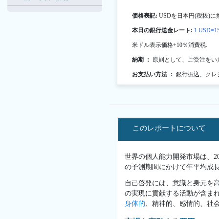
価格表記:
USDを日本円(税抜)に
本日の銀行送金レート:
1 USD=15
米ドル表示価格+10％消費税.
納期 ：
原則として、ご受注をい
お支払い方法 ：
銀行振込、クレ
このレポートについて
世界の個人能力開発市場は、202
の予測期間にかけて年平均成長
自己啓発には、意識と身元を
の実現に貢献する活動が含ま
身体的
、精神的、感情的、社