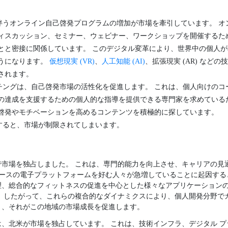
伴うオンライン自己啓発プログラムの増加が市場を牽引しています。 オ
ィスカッション、セミナー、ウェビナー、ワークショップを開催するた
とと密接に関係しています。 このデジタル変革により、世界中の個人
うになります。
仮想現実 (VR)
、
人工知能 (AI)
、拡張現実 (AR) など
されます。
チングは、自己啓発市場の活性化を促進します。 これは、個人向けのコ
の達成を支援するための個人的な指導を提供できる専門家を求めている
啓発やモチベーションを高めるコンテンツを積極的に探しています。
すると、市場が制限されてしまいます。
で市場を独占しました。 これは、専門的能力を向上させ、キャリアの見
ベースの電子プラットフォームを好む人々が急増していることに起因する
理、総合的なフィットネスの促進を中心とした様々なアプリケーション
 したがって、これらの複合的なダイナミクスにより、個人開発分野で
り、それがこの地域の市場成長を促進します。
、北米が市場を独占しています。 これは、技術インフラ、デジタル 