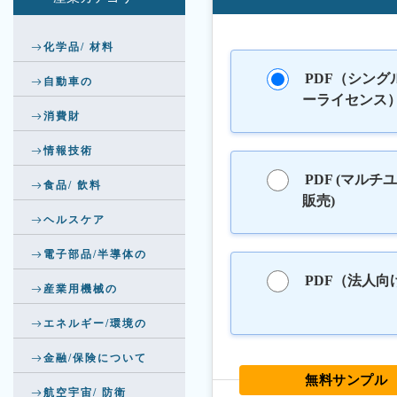
化学品/ 材料
PDF（シング
自動車の
ーライセンス
消費財
情報技術
PDF (マルチ
食品/ 飲料
販売)
ヘルスケア
電子部品/半導体の
PDF（法人向
産業用機械の
エネルギー/環境の
金融/保険について
無料サンプル
航空宇宙/ 防衛