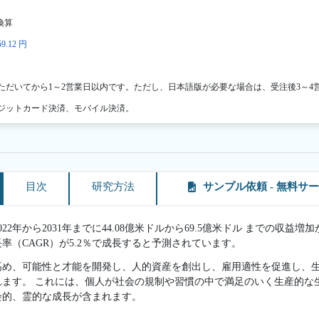
換算
9.12 円
ただいてから1～2営業日以内です。ただし、日本語版が必要な場合は、受注後3～4
ジットカード決済、モバイル決済。
目次
研究方法
サンプル依頼 - 無料サ
2年から2031年までに44.08億米ドルから69.5億米ドル までの収益増加が
率（CAGR）が5.2％で成長すると予測されています。
高め、可能性と才能を開発し、人的資産を創出し、雇用適性を促進し、
れます。 これには、個人が社会の規制や習慣の中で満足のいく生産的な
会的、霊的な成長が含まれます。