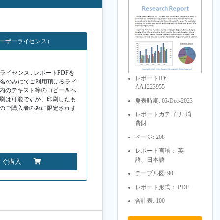
ユーザーライセンス）
イセンス : レポートPDFを
レポートID:
１名のみにてご利用頂けるライ
AA1223955
F内のテキスト等のコピー＆ペ
印刷は可能ですが、印刷したも
発表時期: 06-Dec-2023
Fのご購入者のみに限定されま
レポートカテゴリ: 消
費財
ページ: 208
レポート言語： 英
語、日本語
すぐ購入
テーブル図: 90
レポート形式： PDF
合計表: 100