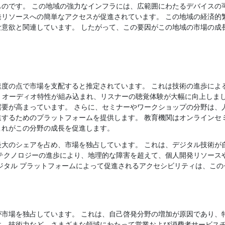
ものです。 この地域の強力なインフラには、広範囲にわたるデバイスの
発リソースへの簡単なアクセスが促進されています。 この地域の経済的
な意欲と関連しています。 したがって、この要因がこの地域の市場の成
速度の点で市場を支配すると推定されています。 これは技術の進歩によ
D
オーディオ特性が組み込まれ、リスナーの聴覚体験が大幅に向上しまし
需要が高まっています。 さらに、セミナーやワークショップの分野は、
進するためのプラットフォームを提供します。 教育機関はオンラインセ
これがこの分野の成長を促進します。
最大のシェアを占め、市場を独占しています。 これは、デジタル技術が
のテクノロジーの進歩により、地理的な障害を超えて、個人開発リソース
ジタル プラットフォームによって促進されるアクセシビリティは、こ
が市場を独占しています。 これは、自己啓発分野の増加が原因であり、
性、技術力など、さまざまな領域にわたって営業および消費者サービス