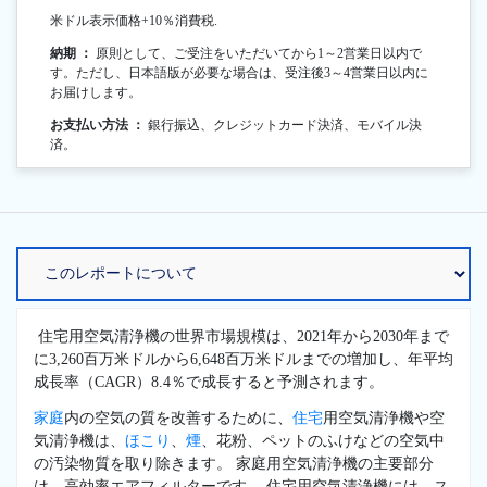
米ドル表示価格+10％消費税.
納期 ：
原則として、ご受注をいただいてから1～2営業日以内で
す。ただし、日本語版が必要な場合は、受注後3～4営業日以内に
お届けします。
お支払い方法 ：
銀行振込、クレジットカード決済、モバイル決
済。
住宅用空気清浄機の世界市場規模は、2021年から2030年まで
に3,260百万米ドルから6,648百万米ドルまでの増加し、年平均
成長率（CAGR）8.4％で成長すると予測されます。
家庭
内の空気の質を改善するために、
住宅
用空気清浄機や空
気清浄機は、
ほこり
、
煙
、花粉、ペットのふけなどの空気中
の汚染物質を取り除きます。 家庭用空気清浄機の主要部分
は、高効率エアフィルターです。 住宅用空気清浄機には、ス