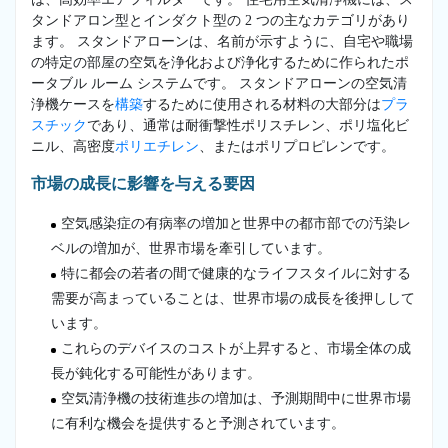
タンドアロン型とインダクト型の 2 つの主なカテゴリがあり
ます。 スタンドアローンは、名前が示すように、自宅や職場
の特定の部屋の空気を浄化および浄化するために作られたポ
ータブル ルーム システムです。 スタンドアローンの空気清
浄機ケースを
構築
するために使用される材料の大部分は
プラ
スチック
であり、通常は耐衝撃性ポリスチレン、ポリ塩化ビ
ニル、高密度
ポリエチレン
、またはポリプロピレンです。
市場の成長に影響を与える要因
空気感染症の有病率の増加と世界中の都市部での汚染レ
ベルの増加が、世界市場を牽引しています。
特に都会の若者の間で健康的なライフスタイルに対する
需要が高まっていることは、世界市場の成長を後押しして
います。
これらのデバイスのコストが上昇すると、市場全体の成
長が鈍化する可能性があります。
空気清浄機の技術進歩の増加は、予測期間中に世界市場
に有利な機会を提供すると予測されています。