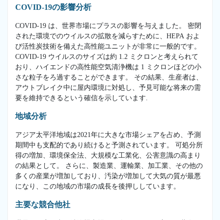
COVID-19の影響分析
COVID-19 は、世界市場にプラスの影響を与えました。 密閉
された環境でのウイルスの拡散を減らすために、HEPA およ
び活性炭技術を備えた高性能ユニットが非常に一般的です。
COVID-19 ウイルスのサイズは約 1.2 ミクロンと考えられて
おり、ハイエンドの高性能空気清浄機は 1 ミクロンほどの小
さな粒子をろ過することができます。 その結果、生産者は、
アウトブレイク中に屋内環境に対処し、予見可能な将来の需
要を維持できるという確信を示しています.
地域分析
アジア太平洋地域は2021年に大きな市場シェアを占め、予測
期間中も支配的であり続けると予測されています。 可処分所
得の増加、環境保全法、大規模な工業化、公害意識の高まり
の結果として。 さらに、製造業、運輸業、加工業、その他の
多くの産業が増加しており、汚染が増加して大気の質が最悪
になり、この地域の市場の成長を後押ししています。
主要な競合他社