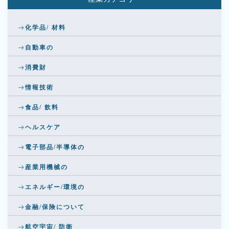
化学品/ 材料
自動車の
消費財
情報技術
食品/ 飲料
ヘルスケア
電子部品/半導体の
産業用機械の
エネルギー/環境の
金融/保険について
航空宇宙/ 防衛