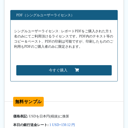
PDF（シングルユーザーライセンス）
シングルユーザーライセンス : レポートPDFをご購入された方１
名のみにてご利用頂けるライセンスです。PDF内のテキスト等の
コピー＆ペースト、PDFの印刷は可能ですが、印刷したもののご
利用もPDFのご購入者のみに限定されます。
今すぐ購入
無料サンプル
価格表記:
USDを日本円(税抜)に換算
本日の銀行送金レート:
1 USD=159.12 円