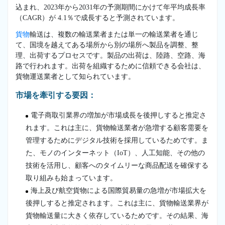
込まれ、2023年から2031年の予測期間にかけて年平均成長率
（CAGR）が 4.1％で成長すると予測されています。
貨物
輸送は、複数の輸送業者または単一の輸送業者を通じ
て、国境を越えてある場所から別の場所へ製品を調整、整
理、出荷するプロセスです。製品の出荷は、陸路、空路、海
路で行われます。出荷を組織するために信頼できる会社は、
貨物運送業者として知られています。
市場を牽引する要因：
電子商取引業界の増加が市場成長を後押しすると推定さ
れます。これは主に、貨物輸送業者が急増する顧客需要を
管理するためにデジタル技術を採用しているためです。ま
た、モノのインターネット（IoT）、人工知能、その他の
技術を活用し、顧客へのタイムリーな商品配送を確保する
取り組みも始まっています。
海上及び航空貨物による国際貿易量の急増が市場拡大を
後押しすると推定されます。これは主に、貨物輸送業界が
貨物輸送量に大きく依存しているためです。その結果、海