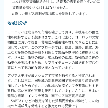
上及び航空貨物輸送会社は、消費者の需要を満たすために
貨物量を増やさなければなりません。
厳しい排ガス規制が市場拡大を制限しています。
地域別分析
ヨーロッパは成長率で市場を独占しており、今後もその優位
性を維持すると予想されます。これは主に、ヨーロッパの貨
物輸送において複合一貫輸送が重要性を増してきたことに起
因しています。このアプローチでは、鉄道、道路、航空、海
上など多数の輸送手段を利用して製品を効率的に移動させま
す。さらに、価格の節約、環境負荷の低減、貨物輸送全体の
効率化を実現するため、サプライチェーンの最適化を望む企
業にとって魅力的な選択肢となっています。
アジア太平洋が最大シェアで市場を独占すると推定されま
す。これは主に、同地域の新興経済圏で電子商取引産業が増
加しているためです。この地域の物流インフラ整備に対する
政府の高い支援が市場を後押ししています。さらに、日本の
堅調な経済、インフラ整備、南アジア特恵貿易協定
（SAPTA）などの協定を通じた貿易円滑化の増加が、この地
域の市場成長を促進すると推定される要素です。