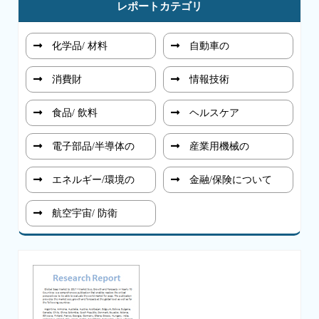
レポートカテゴリ
化学品/ 材料
自動車の
消費財
情報技術
食品/ 飲料
ヘルスケア
電子部品/半導体の
産業用機械の
エネルギー/環境の
金融/保険について
航空宇宙/ 防衛