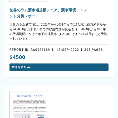
世界のラム酒市場規模シェア、競争環境、トレ
ンド分析レポート
世界のラム酒市場は、2022年から2031年までに17,562.1百万米ドルか
ら24,780.8百万米ドルまでの収益増加が見込まれ、2023年から2031年
の予測期間にかけて年平均成長率（CAGR）が3.9%で成長すると予測
されています。
REPORT ID: AA0923689 | 12-SEP-2023 | 203 PAGES
$4500
続きを読む