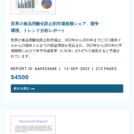
世界の食品用酸化防止剤市場規模シェア、競争
環境、トレンド分析レポート
世界の食品用酸化防止剤市場は、2022年から2031年までに15.5億米ド
ルから25億米ドルまでの収益増加が見込まれ、2023年から2031年の予
測期間にかけて年平均成長率（CAGR）が5.47%で成長すると予測さ
れています。
REPORT ID: AA0923688 | 12-SEP-2023 | 213 PAGES
$4500
続きを読む