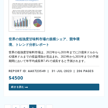
世界の低強度甘味料市場の規模シェア、競争環
境、トレンド分析レポート
世界の低強度甘味料市場は、2022年から2031年までに21億米ドルから
42億米ドルまでの収益増加が見込まれ、2023年から2031年までの予測
期間において年平均成長率7.4%で成長すると予測されます。
REPORT ID: AA0723549 | 31-JUL-2023 | 206 PAGES
$4500
続きを読む