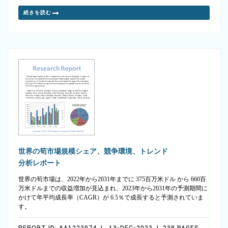
続きを読む
世界の筍市場規模シェア、競争環境、トレンド
分析レポート
世界の筍市場は、2022年から2031年までに 375百万米ドル から 660百
万米ドルまでの収益増加が見込まれ、2023年から2031年の予測期間に
かけて年平均成長率（CAGR）が 6.5％で成長すると予測されていま
す。
REPORT ID: AA1223974 | 13-DEC-2023 | 238 PAGES