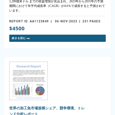
1,290億米ドル までの収益増加が見込まれ、2023年から2031年の予測
期間にかけて年平均成長率（CAGR）が4.6％で成長すると予測されて
います。
REPORT ID: AA1123849 | 06-NOV-2023 | 231 PAGES
$4500
続きを読む
世界の加工魚市場規模シェア、競争環境、トレ
ンド分析レポート