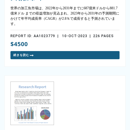
世界の加工魚市場は、2022年から2031年までに687億米ドルから881.7
億米ドル までの収益増加が見込まれ、2023年から2031年の予測期間に
かけて年平均成長率（CAGR）が2.8％で成長すると予測されていま
す。
REPORT ID: AA1023779 | 10-OCT-2023 | 226 PAGES
$4500
続きを読む