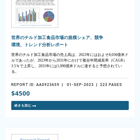
世界のチルド加工食品市場の規模シェア、競争
環境、トレンド分析レポート
世界のチルド加工食品市場の売上高は、2022年にはおよそ8,030億米ド
ルであったが、2023年から2031年にかけて複合年間成長率（CAGR）
3.5％で上昇し、2031年には1,090億米ドルに達すると予想されてい
る。
REPORT ID: AA0923659 | 01-SEP-2023 | 223 PAGES
$4500
続きを読む